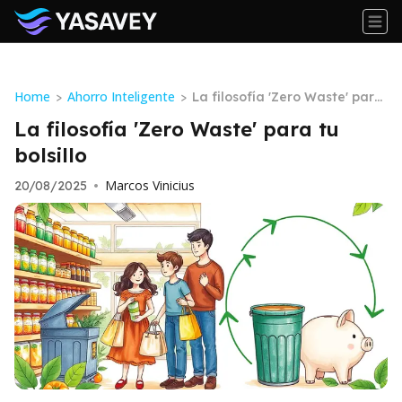
Home
Ahorro Inteligente
>
>
La filosofía 'Zero Waste' para
tu bolsillo
La filosofía 'Zero Waste' para tu
bolsillo
Marcos Vinicius
20/08/2025
•