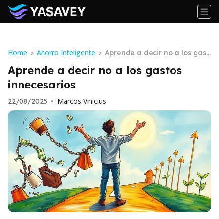
Home
Ahorro Inteligente
>
>
Aprende a decir no a los gast
os innecesarios
Aprende a decir no a los gastos
innecesarios
Marcos Vinicius
22/08/2025
•