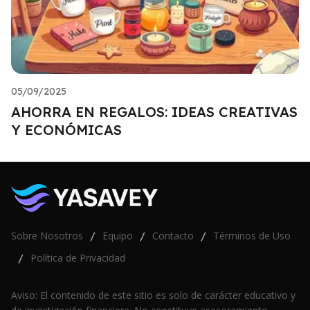
05/09/2025
AHORRA EN REGALOS: IDEAS CREATIVAS
Y ECONÓMICAS
Sobre Nosotros
Equipo
Contacto
Términos de Uso
/
/
/
Política de Privacidad
/
Aviso: El contenido de este sitio es solo de carácter educativo y