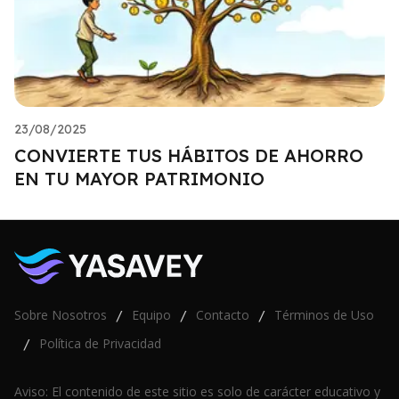
23/08/2025
CONVIERTE TUS HÁBITOS DE AHORRO
EN TU MAYOR PATRIMONIO
Sobre Nosotros
Equipo
Contacto
Términos de Uso
/
/
/
Política de Privacidad
/
Aviso: El contenido de este sitio es solo de carácter educativo y