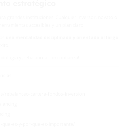
to estratégico
ra grandes instituciones. Cualquier inversor, novato o
rramientas accesibles y un plan claro.
las
una mentalidad disciplinada y orientada al largo
xito.
odología y ¡rebalancea con confianza!
ncias
s/rebalanceo-cartera-fondos-inversion
alancing
ncing
o-que-es-y-por-que-es-importante/