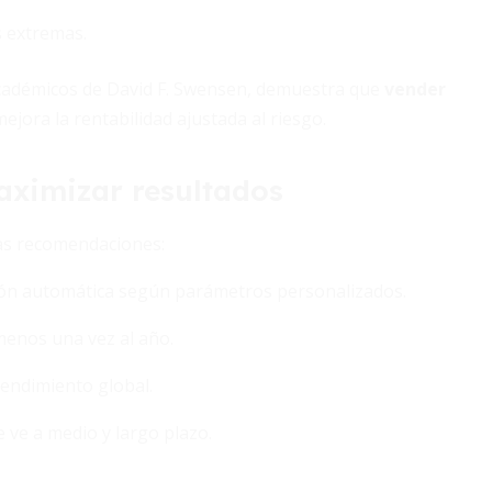
s extremas.
 académicos de David F. Swensen, demuestra que
vender
ejora la rentabilidad ajustada al riesgo.
aximizar resultados
stas recomendaciones:
ión automática según parámetros personalizados.
 menos una vez al año.
rendimiento global.
e ve a medio y largo plazo.