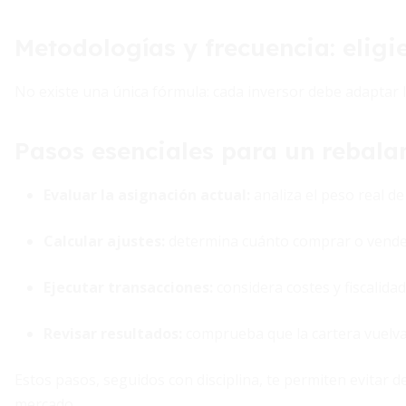
Metodologías y frecuencia: eligi
No existe una única fórmula: cada inversor debe adaptar l
Pasos esenciales para un rebala
Evaluar la asignación actual:
analiza el peso real de
Calcular ajustes:
determina cuánto comprar o vende
Ejecutar transacciones:
considera costes y fiscalidad
Revisar resultados:
comprueba que la cartera vuelva 
Estos pasos, seguidos con disciplina, te permiten evitar 
mercado.