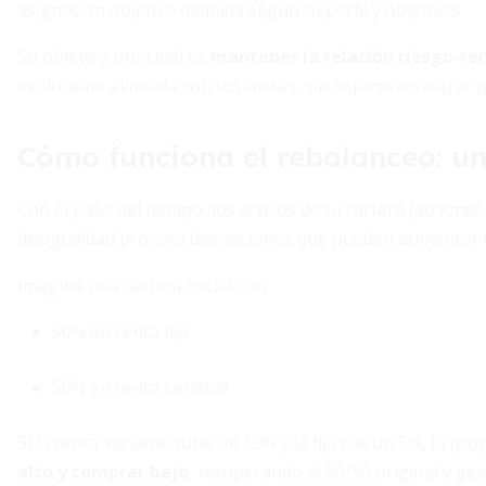
asignación objetivo definida según tu perfil y objetivos.
Su objetivo principal es
mantener la relación riesgo-r
evolucione alineada con tus metas, sin dejarse arrastrar p
Cómo funciona el rebalanceo: un
Con el paso del tiempo, los activos de tu cartera (accion
desigualdad provoca desviaciones que pueden aumentar t
Imagina una cartera inicial con:
50% en renta fija
50% en renta variable
Si la renta variable sube un 10% y la fija cae un 5%, la pr
alto y comprar bajo
, recuperando el 50/50 original y ges