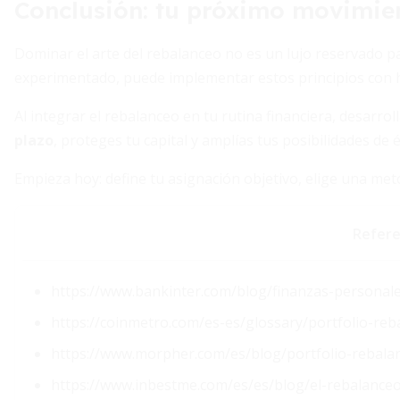
Conclusión: tu próximo movimien
Dominar el arte del rebalanceo no es un lujo reservado pa
experimentado, puede implementar estos principios con he
Al integrar el rebalanceo en tu rutina financiera, desarrol
plazo
, proteges tu capital y amplías tus posibilidades de é
Empieza hoy: define tu asignación objetivo, elige una met
Refere
https://www.bankinter.com/blog/finanzas-personale
https://coinmetro.com/es-es/glossary/portfolio-reb
https://www.morpher.com/es/blog/portfolio-rebala
https://www.inbestme.com/es/es/blog/el-rebalance