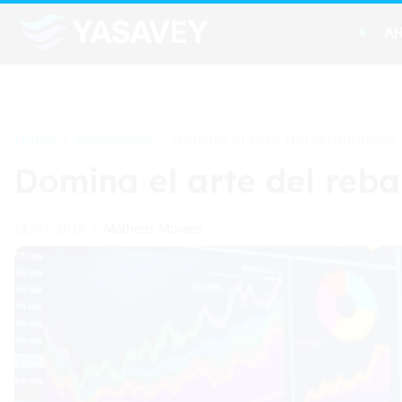
A
Home
Inversiones
>
>
Domina el arte del rebalanceo
Domina el arte del reb
Matheus Moraes
18/09/2025
•