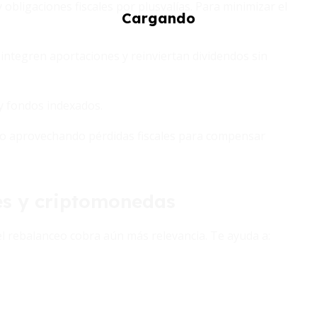
bligaciones fiscales por plusvalías. Para minimizar el
integren aportaciones y reinviertan dividendos sin
 y fondos indexados.
ón o aprovechando pérdidas fiscales para compensar
es y criptomonedas
el rebalanceo cobra aún más relevancia. Te ayuda a:
.