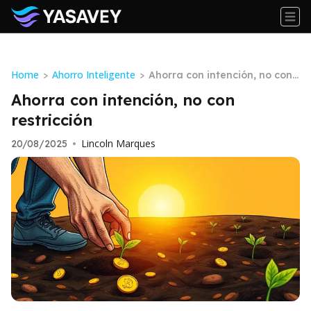
Home
Ahorro Inteligente
>
>
Ahorra con intención, no con r
estricción
Ahorra con intención, no con
restricción
Lincoln Marques
20/08/2025
•