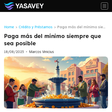
Home
Crédito y Préstamos
>
>
Paga más del mínimo siem
pre que sea posible
Paga más del mínimo siempre que
sea posible
Marcos Vinicius
18/08/2025
•