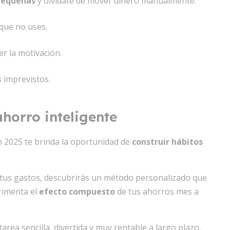
pequeñas
y olvídate de mover dinero manualmente.
que no uses.
er la motivación.
 imprevistos.
horro inteligente
n 2025 te brinda la oportunidad de
construir hábitos
r tus gastos, descubrirás un método personalizado que
rimenta el
efecto compuesto
de tus ahorros mes a
area sencilla, divertida y muy rentable a largo plazo.