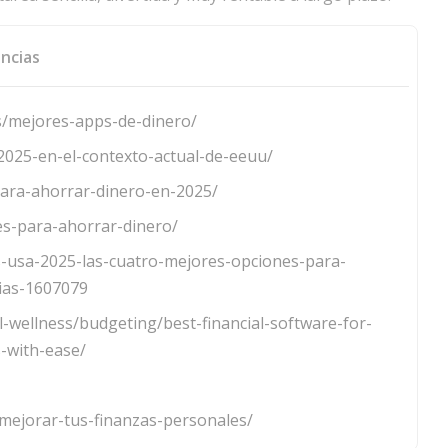
ncias
s/mejores-apps-de-dinero/
025-en-el-contexto-actual-de-eeuu/
para-ahorrar-dinero-en-2025/
es-para-ahorrar-dinero/
as-usa-2025-las-cuatro-mejores-opciones-para-
cias-1607079
l-wellness/budgeting/best-financial-software-for-
-with-ease/
mejorar-tus-finanzas-personales/