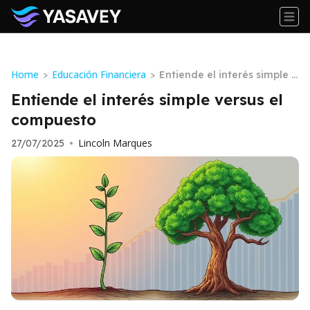
Home
Educación Financiera
>
>
Entiende el interés simple v
ersus el compuesto
Entiende el interés simple versus el
compuesto
Lincoln Marques
27/07/2025
•