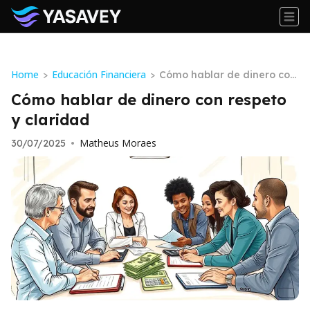
Home
Educación Financiera
>
>
Cómo hablar de dinero con
respeto y claridad
Cómo hablar de dinero con respeto
y claridad
Matheus Moraes
30/07/2025
•