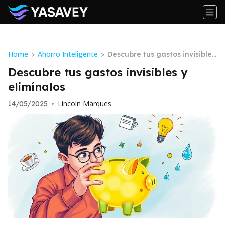
Home
Ahorro Inteligente
>
>
Descubre tus gastos invisibles
y elimínalos
Descubre tus gastos invisibles y
elimínalos
Lincoln Marques
14/05/2025
•