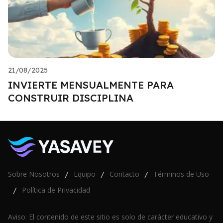
21/08/2025
INVIERTE MENSUALMENTE PARA
CONSTRUIR DISCIPLINA
Sobre Nosotros
Equipo
Contacto
Términos de Uso
/
/
/
Política de Privacidad
/
Aviso: El contenido de este sitio es solo de carácter educativo y