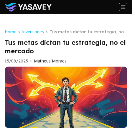
Home
Inversiones
>
>
Tus metas dictan tu estrategia, no
el mercado
Tus metas dictan tu estrategia, no el
mercado
Matheus Moraes
15/08/2025
•