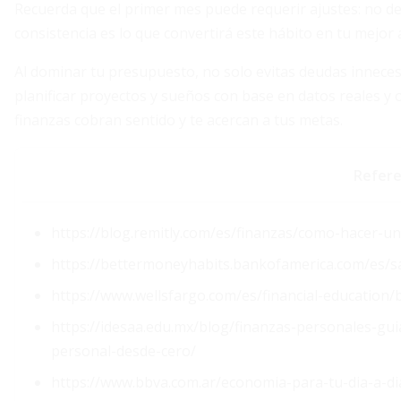
Recuerda que el primer mes puede requerir ajustes: no desi
consistencia es lo que convertirá este hábito en tu mejor a
Al dominar tu presupuesto, no solo evitas deudas innecesa
planificar proyectos y sueños con base en datos reales y
finanzas cobran sentido y te acercan a tus metas.
Refere
https://blog.remitly.com/es/finanzas/como-hacer-u
https://bettermoneyhabits.bankofamerica.com/es/s
https://www.wellsfargo.com/es/financial-educatio
https://idesaa.edu.mx/blog/finanzas-personales-g
personal-desde-cero/
https://www.bbva.com.ar/economia-para-tu-dia-a-di