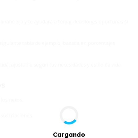
financiera y te ayudará a tomar decisiones oportunas si
a siguiente tabla de ejemplo, basada en porcentajes
da, ajustable según tus necesidades y estilo de vida.
os
los netos.
suscripciones.