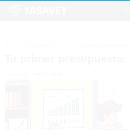
A
Home
Educación Financiera
>
>
Tu primer presupuesto:
Tu primer presupuesto: 
Marcos Vinicius
18/07/2025
•