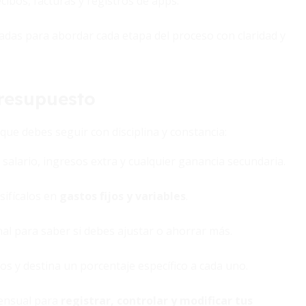
cibos, facturas y registros de apps.
das para abordar cada etapa del proceso con claridad y
presupuesto
que debes seguir con disciplina y constancia:
salario, ingresos extra y cualquier ganancia secundaria.
sifícalos en
gastos fijos y variables
.
inal para saber si debes ajustar o ahorrar más.
ros y destina un porcentaje específico a cada uno.
ensual para
registrar, controlar y modificar tus