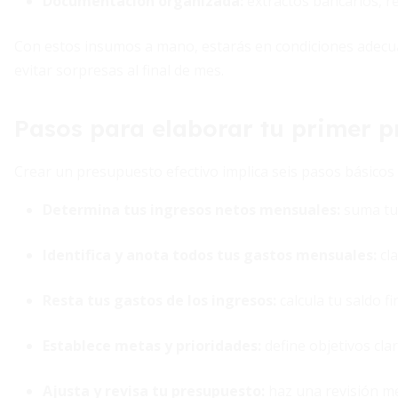
Documentación organizada:
extractos bancarios, re
Con estos insumos a mano, estarás en condiciones adecua
evitar sorpresas al final de mes.
Pasos para elaborar tu primer 
Crear un presupuesto efectivo implica seis pasos básicos 
Determina tus ingresos netos mensuales:
suma tu 
Identifica y anota todos tus gastos mensuales:
cla
Resta tus gastos de los ingresos:
calcula tu saldo f
Establece metas y prioridades:
define objetivos cla
Ajusta y revisa tu presupuesto:
haz una revisión m