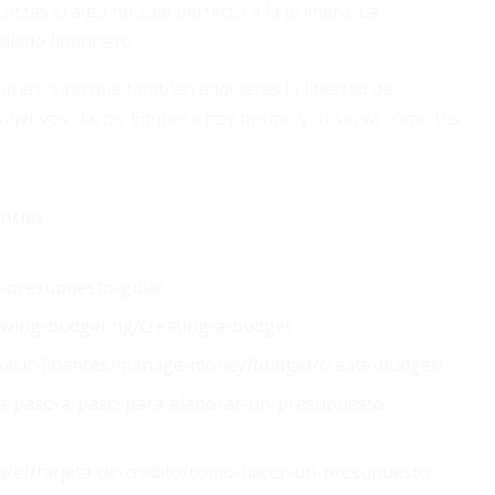
stas si algo no sale perfecto a la primera. La
liado financiero.
rias, sino que también adquieres la libertad de
 objetivos claros. Empieza hoy mismo y observa cómo tus
ncias
n-presupuesto-guia/
aving-budgeting/creating-a-budget
n/basic-finances/manage-money/budget/create-budget/
uia-paso-a-paso-para-elaborar-un-presupuesto-
a/ef/tarjeta-de-credito/como-hacer-un-presupuesto-