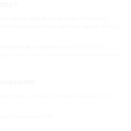
esto?
s: es
control total de tus finanzas
y la base para
un formato estructurado, identificas fugas de dinero y
financieros de corto plazo
, como un fondo de
largo plazo, como la compra de una vivienda, estudios o
esupuesto
itud realista y recopilar información precisa. Estos
cusas ni subestimaciones.