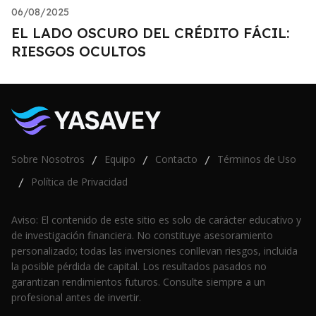
06/08/2025
EL LADO OSCURO DEL CRÉDITO FÁCIL:
RIESGOS OCULTOS
Sobre Nosotros
Equipo
Contacto
Términos de Uso
/
/
/
Política de Privacidad
/
Aviso: El contenido de este sitio es solo de carácter educativo y
de investigación financiera. No constituye asesoramiento
personalizado; todas las inversiones conllevan riesgos, incluida
la posible pérdida de capital. Los resultados pasados no
garantizan rendimientos futuros. Consulte siempre a un
profesional antes de invertir.