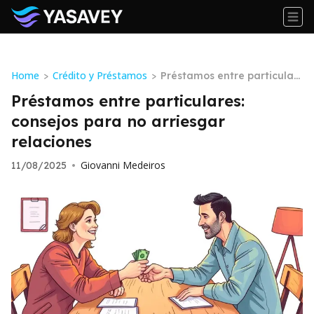
Home
Crédito y Préstamos
>
>
Préstamos entre particular
es: consejos para no arriesg
Préstamos entre particulares:
ar relaciones
consejos para no arriesgar
relaciones
Giovanni Medeiros
11/08/2025
•