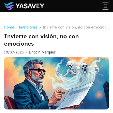
Home
Inversiones
>
>
Invierte con visión, no con emocione
s
Invierte con visión, no con
emociones
Lincoln Marques
10/07/2025
•