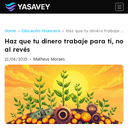
Home
Educación Financiera
>
>
Haz que tu dinero trabaje p
ara ti, no al revés
Haz que tu dinero trabaje para ti, no
al revés
Matheus Moraes
21/06/2025
•