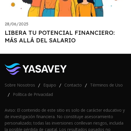
28/06/2025
LIBERA TU POTENCIAL FINANCIERO:
MÁS ALLÁ DEL SALARIO
Sobre Nosotros
Equipo
Contacto
Términos de Uso
/
/
/
Política de Privacidad
/
Aviso: El contenido de este sitio es solo de carácter educativo y
de investigación financiera. No constituye asesoramiento
personalizado; todas las inversiones conllevan riesgos, incluida
la posible pérdida de capital. Los resultados pasados no