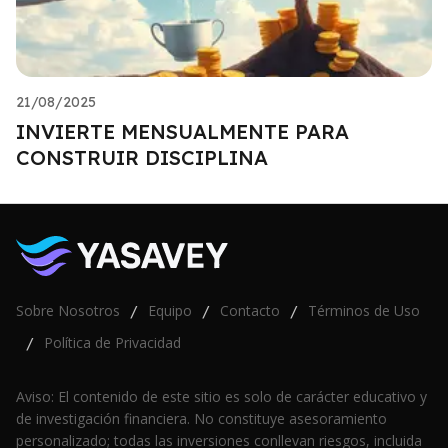
21/08/2025
INVIERTE MENSUALMENTE PARA
CONSTRUIR DISCIPLINA
Sobre Nosotros
Equipo
Contacto
Términos de Uso
/
/
/
Política de Privacidad
/
Aviso: El contenido de este sitio es solo de carácter educativo y
de investigación financiera. No constituye asesoramiento
personalizado; todas las inversiones conllevan riesgos, incluida