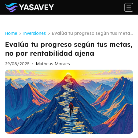
Home
Inversiones
>
>
Evalúa tu progreso según tus meta
s, no por rentabilidad ajena
Evalúa tu progreso según tus metas,
no por rentabilidad ajena
Matheus Moraes
29/08/2025
•