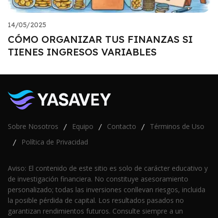
14/05/2025
CÓMO ORGANIZAR TUS FINANZAS SI
TIENES INGRESOS VARIABLES
Sobre Nosotros
Equipo
Contacto
Términos de Uso
/
/
/
Política de Privacidad
/
Aviso: El contenido de este sitio es solo de carácter educativo y
de investigación financiera. No constituye asesoramiento
personalizado; todas las inversiones conllevan riesgos, incluida
la posible pérdida de capital. Los resultados pasados no
garantizan rendimientos futuros. Consulte siempre a un