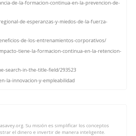
tancia-de-la-formacion-continua-en-la-prevencion-de-
regional-de-esperanzas-y-miedos-de-la-fuerza-
eneficios-de-los-entrenamientos-corporativos/
impacto-tiene-la-formacion-continua-en-la-retencion-
ne-search-in-the-title-field/293523
en-la-innovacion-y-empleabilidad
savey.org. Su misión es simplificar los conceptos
trar el dinero e invertir de manera inteligente.