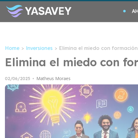
A
Home
Inversiones
>
>
Elimina el miedo con formació
Elimina el miedo con f
Matheus Moraes
02/06/2025
•