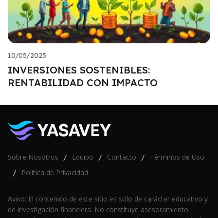
10/05/2025
INVERSIONES SOSTENIBLES:
RENTABILIDAD CON IMPACTO
Sobre Nosotros
Equipo
Contacto
Términos de Uso
/
/
/
Política de Privacidad
/
Aviso: El contenido de este sitio es solo de carácter educativo y
de investigación financiera. No constituye asesoramiento