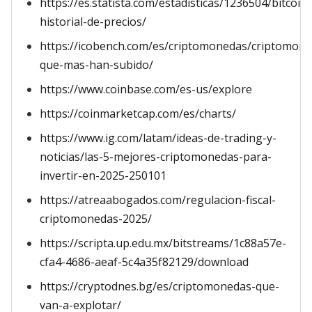
https://es.statista.com/estadisticas/1236504/bitcoin-
historial-de-precios/
https://icobench.com/es/criptomonedas/criptomone
que-mas-han-subido/
https://www.coinbase.com/es-us/explore
https://coinmarketcap.com/es/charts/
https://www.ig.com/latam/ideas-de-trading-y-
noticias/las-5-mejores-criptomonedas-para-
invertir-en-2025-250101
https://atreaabogados.com/regulacion-fiscal-
criptomonedas-2025/
https://scripta.up.edu.mx/bitstreams/1c88a57e-
cfa4-4686-aeaf-5c4a35f82129/download
https://cryptodnes.bg/es/criptomonedas-que-
van-a-explotar/